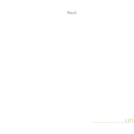
Back
................und